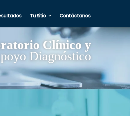
esultados
Tu Sitio
Contáctanos
ratorio Clínico y
poyo Diagnóstico